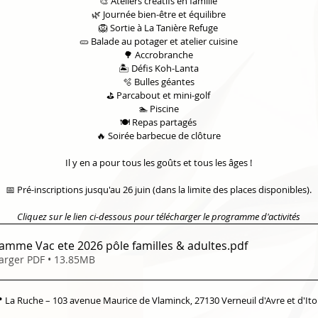
🎨 Ateliers créatifs en famille
🌿 Journée bien-être et équilibre
🦁 Sortie à La Tanière Refuge
🥒 Balade au potager et atelier cuisine
🌳 Accrobranche
🏝 Défis Koh-Lanta
🫧 Bulles géantes
⛳ Parcabout et mini-golf
🏊 Piscine
🍽 Repas partagés
🔥 Soirée barbecue de clôture
Il y en a pour tous les goûts et tous les âges !
📅 Pré-inscriptions jusqu'au 26 juin (dans la limite des places disponibles).
Cliquez sur le lien ci-dessous pour télécharger le programme d'activités
Programme Vac ete 2026 pôle familles & adultes
.pdf
arger PDF • 13.85MB
 La Ruche – 103 avenue Maurice de Vlaminck, 27130 Verneuil d'Avre et d'It