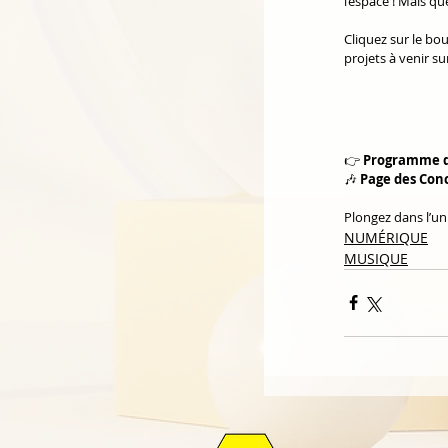
l’espace ! Mais q
Cliquez sur le bo
projets à venir sur
👉 
Programme d
🎶 
Page des Con
Plongez dans l’univ
NUMÉRIQUE
MUSIQUE