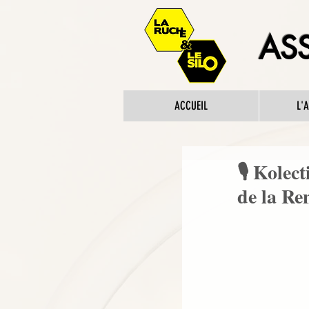
ASS
ACCUEIL
L'
🎙️ Kolec
de la Ren