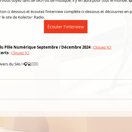
ue vous soyez fans de tech ou de musique, il y en aura pour tout le monde. 
uton ci dessous et écoutez l’interview complète ci-dessous et découvrez-en pl
 le site de Kolectiv' Radio.
Écouter l'interview
u Pôle Numérique Septembre / Décembre 2024
 : 
Cliquez ICI
certs
 : 
Cliquez ICI
ers du Silo ! 🎧💻🧗🏻‍♂️