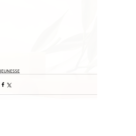
JEUNESSE
Association La Ruche & Le Silo
103 Avenue Maurice de Vlaminck
27130 Verneuil d'Avre et d'Iton
Association à but non lucratif
Siret :
33210536000017