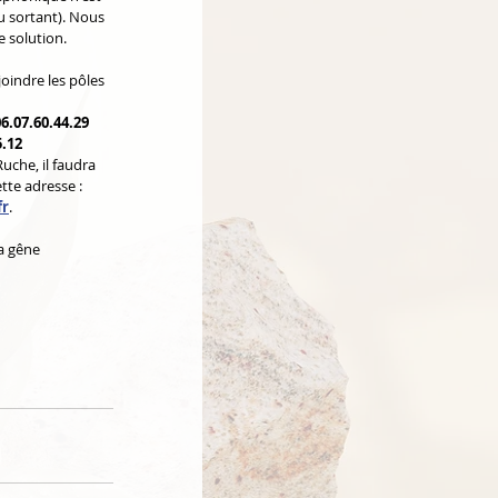
u sortant). Nous 
 solution.
oindre les pôles 
06.07.60.44.29
5.12
Ruche, il faudra 
tte adresse : 
fr
.
a gêne 