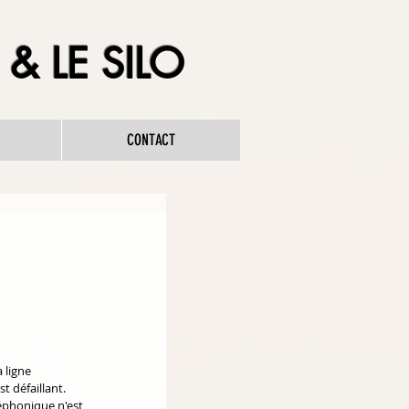
& LE SILO
CONTACT
 ligne 
 défaillant. 
phonique n'est 