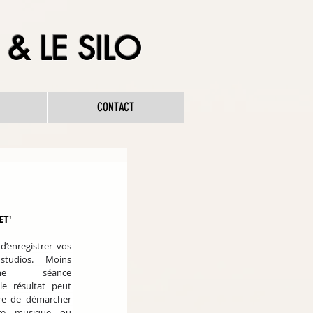
& LE SILO
CONTACT
ET'
 d’enregistrer vos 
tudios. Moins 
une séance 
le résultat peut 
e de démarcher 
re musique ou 