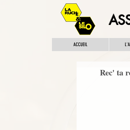
ASS
ACCUEIL
L'
Rec' ta r