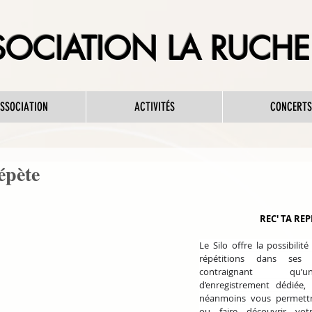
OCIATION LA RUCHE 
ASSOCIATION
ACTIVITÉS
CONCERTS
épète
REC' TA REP
Le Silo offre la possibilité
répétitions dans ses s
contraignant qu’
d’enregistrement dédiée, 
néanmoins vous permettr
ou faire découvrir vot