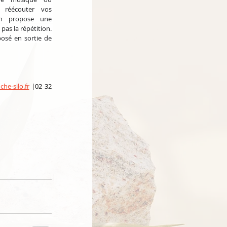
réécouter vos 
ien propose une 
pas la répétition. 
osé en sortie de 
he-silo.fr
 |02 32 