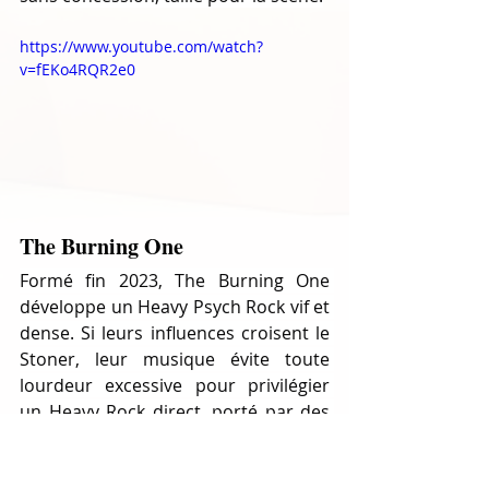
https://www.youtube.com/watch?
v=fEKo4RQR2e0
The Burning One
Formé fin 2023, The Burning One 
développe un Heavy Psych Rock vif et 
dense. Si leurs influences croisent le 
Stoner, leur musique évite toute 
lourdeur excessive pour privilégier 
un Heavy Rock direct, porté par des 
riffs incisifs, une rythmique puissante 
et un groove affirmé.