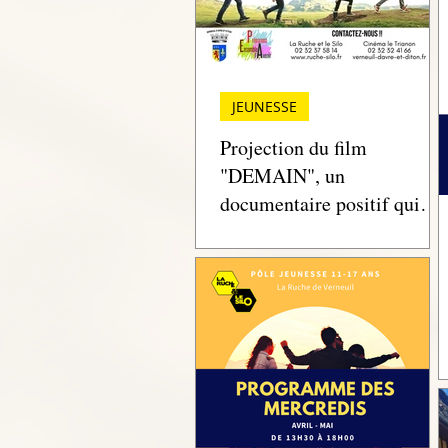
JEUNESSE
Projection du film
"DEMAIN", un
documentaire positif qui
explore des initiatives
concrètes pour construire u
monde plus durable et
solidaire