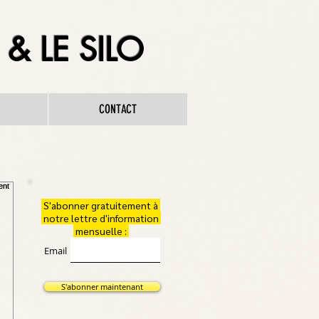
& LE SILO
CONTACT
S'abonner gratuitement à
notre lettre d'information
mensuelle :
Email
S'abonner maintenant