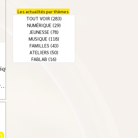
Les actualités par thèmes
TOUT VOIR
(283)
283 posts
NUMÉRIQUE
(29)
29 posts
JEUNESSE
(78)
78 posts
MUSIQUE
(118)
118 posts
FAMILLES
(43)
43 posts
ATELIERS
(50)
50 posts
FABLAB
(16)
16 posts
ique
r