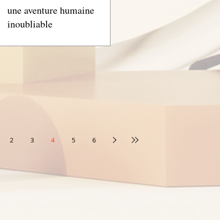
une aventure humaine
inoubliable
2
3
4
5
6