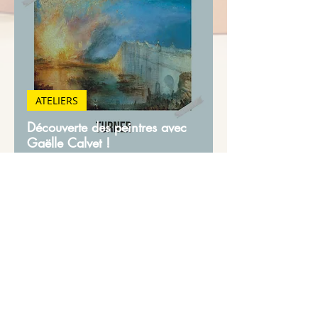
ATELIERS
Découverte des peintres avec
Gaëlle Calvet !
ATELIERS