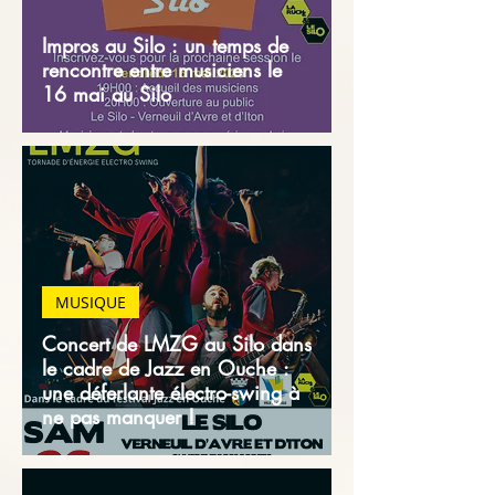
Impros au Silo : un temps de
rencontre entre musiciens le
16 mai au Silo
MUSIQUE
Concert de LMZG au Silo dans
le cadre de Jazz en Ouche :
une déferlante électro-swing à
ne pas manquer !