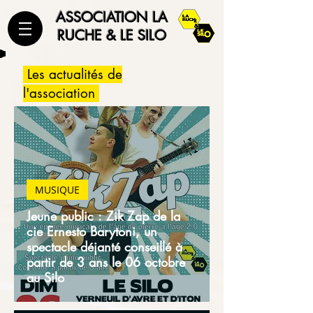
ASSOCIATION LA
RUCHE & LE SILO
Les actualités de
l'association
MUSIQUE
Jeune public : Zik Zap de la
cie Ernesto Barytoni, un
spectacle déjanté conseillé à
partir de 3 ans le 06 octobre
au Silo