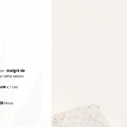
n : 
malgré de 
r cette saison.
use
.👉 Les 
26
.Nous 