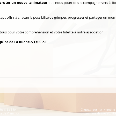
cruter un nouvel animateur
 que nous pourrions accompagner vers la fo
ap : offrir à chacun la possibilité de grimper, progresser et partager un mome
 tous pour votre compréhension et votre fidélité à notre association.
quipe de La Ruche & Le Silo
 🧗‍♀️
he & Le Silo
Cliquez sur la vignette
ce de Vlaminck
programme de nos activit