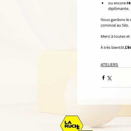
ou encore 
re
diplômante.
Nous gardons le c
convivial au Silo.
Merci à toutes et
À très bientôt,
L’é
ATELIERS
Association La Ruc
103 Avenue Mauri