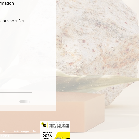
rmation 
nt sportif et 
 pour télécharger le
és en PDF