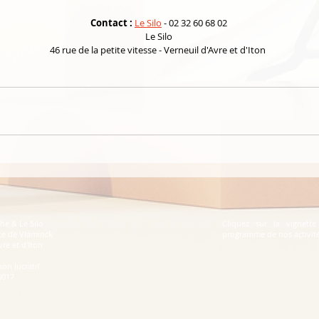
Contact :
Le Silo
 - 02 32 60 68 02
 Le Silo 
46 rue de la petite vitesse - Verneuil d'Avre et d'Iton 
he & Le Silo
Cliquez sur la vignette
ce de Vlaminck
programme de nos activit
re et d'Iton
non lucratif
0017