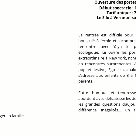
Ouverture des portes
Début spectacle : 
Tarif unique : 7
Le Silo à Verneuil-s
La rentrée est difficile pour 
bousculé à l’école et incompris
rencontre avec Yaya le pan
écologique, lui ouvre les por
extraordinaire à New York, rich
en rencontres surprenantes. A
pop et festive, Ego le cachalo
s’adresse aux enfants de 3 à 1
parents. 
Entre humour et tendresse,
abordent avec délicatesse les déf
les grandes questions d’aujourd
différence, inégalités… Un sp
ger en famille.