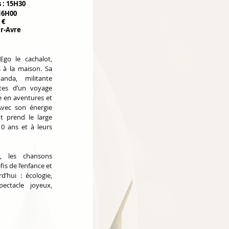
 : 15H30
16H00
 €
ur-Avre
Ego le cachalot, 
 à la maison. Sa 
da, militante 
tes d’un voyage 
e en aventures et 
vec son énergie 
t prend le large 
0 ans et à leurs 
 les chansons 
is de l’enfance et 
’hui : écologie, 
ectacle joyeux, 