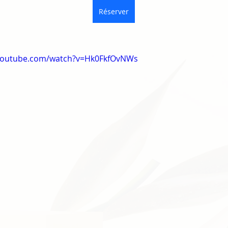
Réserver
.youtube.com/watch?v=Hk0FkfOvNWs