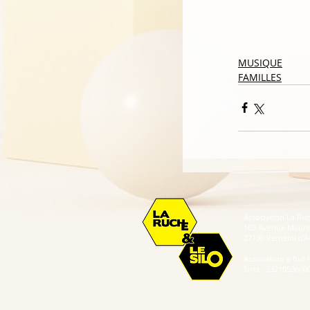
MUSIQUE
FAMILLES
Association La Ruc
103 Avenue Mauri
27130 Verneuil d'Av
Association à but 
Siret : 3321053600