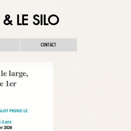
& LE SILO
CONTACT
le large,
e 1er
ALOT PREND LE 
e 3 ans
er 2026