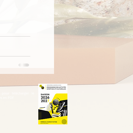
 pour télécharger le
és en PDF